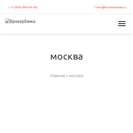
+7 (909) 990-06-66
info@brokerbanka.ru
Toggl
naviga
москва
Главная
>
москва