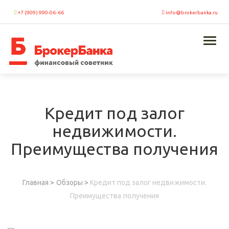
+7 (909) 990-06-66
info@brokerbanka.ru
Toggl
naviga
Кредит под залог
недвижимости.
Преимущества получения
Главная
>
Обзоры
>
Кредит под залог недвижимости.
Преимущества получения