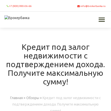
+7 (909) 990-06-66
info@brokerbanka.ru
Toggl
naviga
Кредит под залог
недвижимости с
подтверждением дохода.
Получите максимальную
сумму!
Главная
>
Обзоры
>
Кредит под залог недвижимости с
подтверждением дохода. Получите максимальную
сумму!